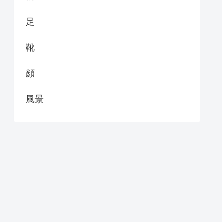
足
靴
顔
風景