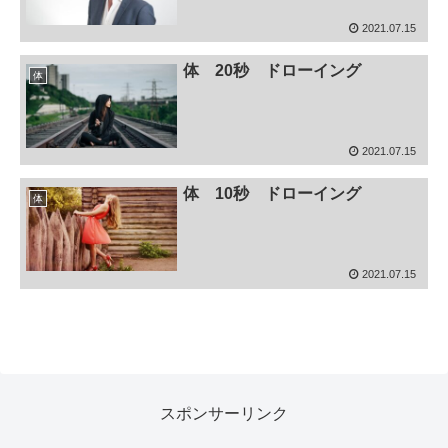
2021.07.15
体 20秒 ドローイング
体
2021.07.15
体 10秒 ドローイング
体
2021.07.15
スポンサーリンク