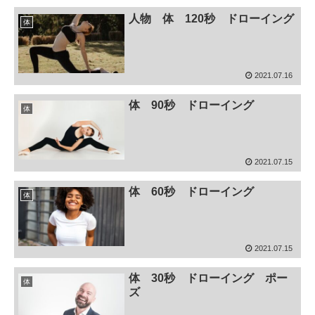
人物 体 120秒 ドローイング
体
2021.07.16
体 90秒 ドローイング
体
2021.07.15
体 60秒 ドローイング
体
2021.07.15
体 30秒 ドローイング ポー
体
ズ