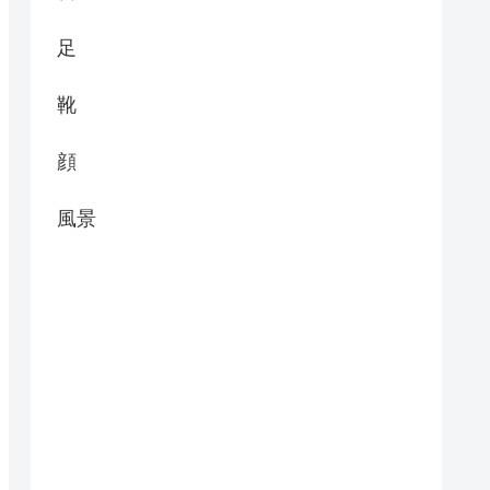
足
靴
顔
風景