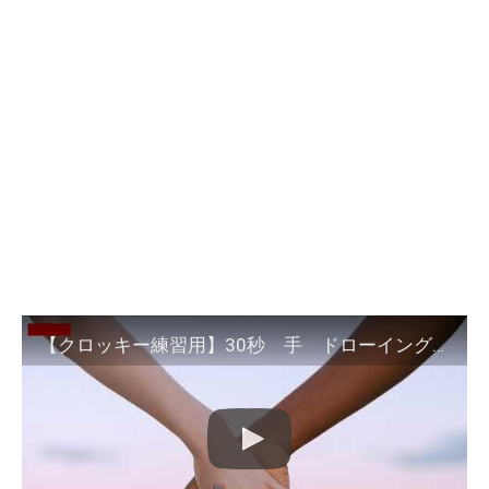
【クロッキー練習用】30秒 手 ドローイング croquis drawing 30 seconds